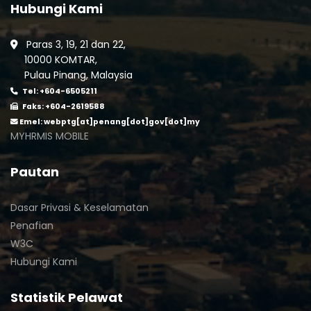
Hubungi Kami
Paras 3, 19, 21 dan 22,
10000 KOMTAR,
Pulau Pinang, Malaysia
Tel: +604-6505211
Faks: +604-2619588
Emel:
webptg[at]penang[dot]gov[dot]my
MYHRMIS MOBILE
Pautan
Dasar Privasi & Keselamatan
Penafian
W3C
Hubungi Kami
Statistik Pelawat