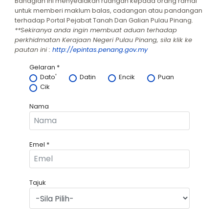
Bahagian ini menyediakan ruangan kepada orang ramai
untuk memberi maklum balas, cadangan atau pandangan
terhadap Portal Pejabat Tanah Dan Galian Pulau Pinang.
**Sekiranya anda ingin membuat aduan terhadap
perkhidmatan Kerajaan Negeri Pulau Pinang, sila klik ke
pautan ini :
http://epintas.penang.gov.my
Gelaran
*
Dato'
Datin
Encik
Puan
Cik
Nama
Emel
*
Tajuk