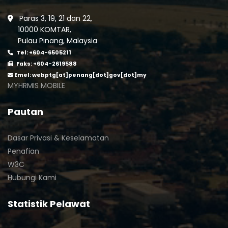
Paras 3, 19, 21 dan 22,
10000 KOMTAR,
Pulau Pinang, Malaysia
Tel: +604-6505211
Faks: +604-2619588
Emel:
webptg[at]penang[dot]gov[dot]my
MYHRMIS MOBILE
Pautan
Dasar Privasi & Keselamatan
Penafian
W3C
Hubungi Kami
Statistik Pelawat