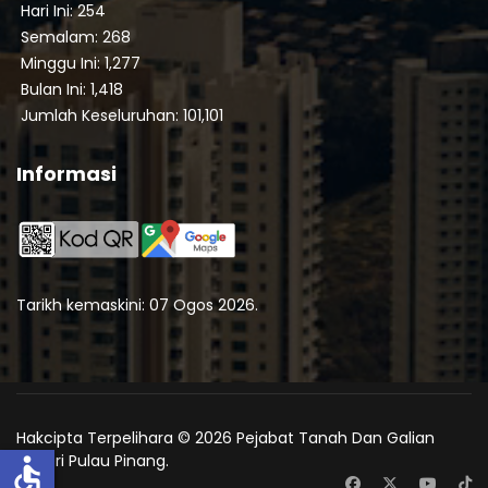
Hari Ini: 254
Semalam: 268
Minggu Ini: 1,277
Bulan Ini: 1,418
Jumlah Keseluruhan: 101,101
Informasi
Tarikh kemaskini: 07 Ogos 2026.
Hakcipta Terpelihara © 2026 Pejabat Tanah Dan Galian
Negeri Pulau Pinang.
accessible