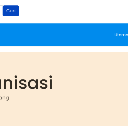
Cari
Utam
nisasi
nang