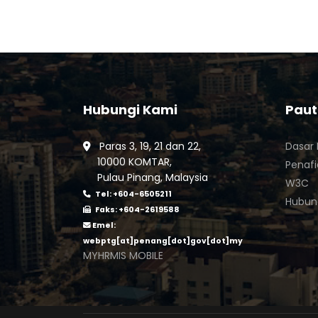
Hubungi Kami
Pau
Paras 3, 19, 21 dan 22,
Dasar 
10000 KOMTAR,
Penaf
Pulau Pinang, Malaysia
W3C
Tel: +604-6505211
Hubun
Faks: +604-2619588
Emel:
webptg[at]penang[dot]gov[dot]my
MYHRMIS MOBILE