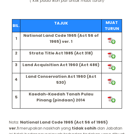
( Klik pada ikon pdf untuk muat turun)
MUAT
TAJUK
BIL.
TURUN
National Land Code 1965 (Act 56 of
1
1965) ver. 1
2
Strata Title Act 1985 (Act 318)
3
Land Acquisition Act 1960 (Act 486)
Land Conservation Act 1960 (Act
4
530)
Kaedah-Kaedah Tanah Pulau
5
Pinang (pindaan) 2014
Nota:
National Land Code 1965 (Act 56 of 1965)
ver.1
merupakan naskhah yang
tidak sahih
dan Jabatan