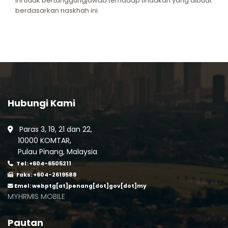
ini tidak bertanggungjawab terhadap tindakan yang dibuat
berdasarkan naskhah ini.
Hubungi Kami
Paras 3, 19, 21 dan 22,
10000 KOMTAR,
Pulau Pinang, Malaysia
Tel: +604-6505211
Faks: +604-2619588
Emel:
webptg[at]penang[dot]gov[dot]my
MYHRMIS MOBILE
Pautan