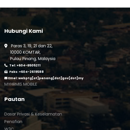
Hubungi Kami
Paras 3, 19, 21 dan 22,
10000 KOMTAR,
Pulau Pinang, Malaysia
Tel: +604-6505211
Faks: +604-2619588
Emel:
webptg[at]penang[dot]gov[dot]my
MYHRMIS MOBILE
Pautan
Dasar Privasi & Keselamatan
Penafian
W3C