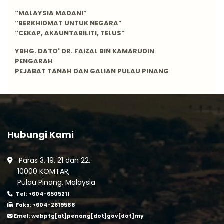
“MALAYSIA MADANI”
“BERKHIDMAT UNTUK NEGARA”
“CEKAP, AKAUNTABILITI, TELUS”
YBHG. DATO' DR. FAIZAL BIN KAMARUDIN
PENGARAH
PEJABAT TANAH DAN GALIAN PULAU PINANG
Hubungi Kami
Paras 3, 19, 21 dan 22,
10000 KOMTAR,
Pulau Pinang, Malaysia
Tel: +604-6505211
Faks: +604-2619588
Emel:
webptg[at]penang[dot]gov[dot]my