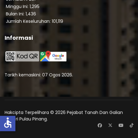
Minggu Ini: 1,295
Bulan Ini: 1,436
Jumlah Keseluruhan: 101,119
Informasi
Tarikh kemaskini: 07 Ogos 2026.
Hakcipta Terpelihara © 2026 Pejabat Tanah Dan Galian
Negeri Pulau Pinang.
accessible