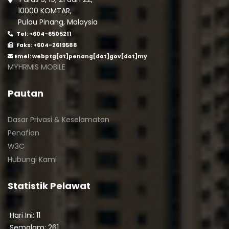
10000 KOMTAR,
Pulau Pinang, Malaysia
Tel: +604-6505211
Faks: +604-2619588
Emel:
webptg[at]penang[dot]gov[dot]my
MYHRMIS MOBILE
Pautan
Dasar Privasi & Keselamatan
Penafian
W3C
Hubungi Kami
Statistik Pelawat
Hari Ini: 11
Semalam: 261