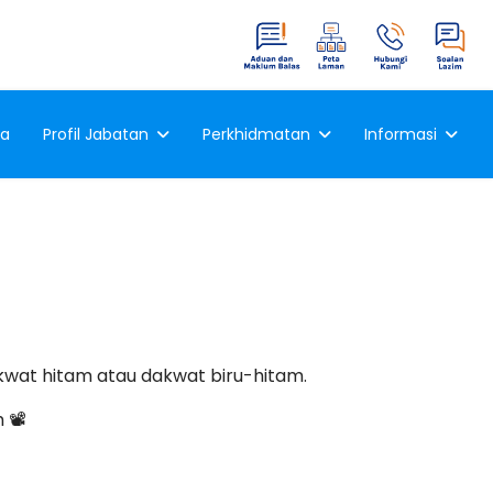
a
Profil Jabatan
Perkhidmatan
Informasi
wat hitam atau dakwat biru-hitam.
📽️