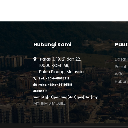
Hubungi Kami
Pau
Paras 3, 19, 21 dan 22,
Dasar 
10000 KOMTAR,
Penaf
Pulau Pinang, Malaysia
W3C
Tel: +604-6505211
Hubun
Faks: +604-2619588
Emel:
webptg[at]penang[dot]gov[dot]my
MYHRMIS MOBILE