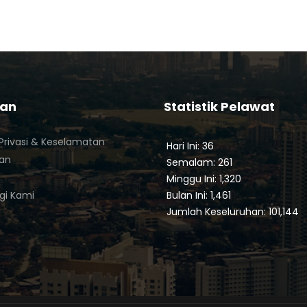
tan
Statistik Pelawat
Privasi & Keselamatan
Hari Ini: 36
ian
Semalam: 261
Minggu Ini: 1,320
gi Kami
Bulan Ini: 1,461
Jumlah Keseluruhan: 101,144